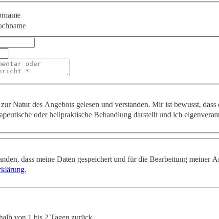
orname
achname
zur Natur des Angebots gelesen und verstanden. Mir ist bewusst, dass
apeutische oder heilpraktische Behandlung darstellt und ich eigenveran
tanden, dass meine Daten gespeichert und für die Bearbeitung meiner A
rklärung
.
halb von 1 bis 2 Tagen zurück.