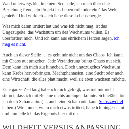
Wald unterwegs bin, in einem See bade, ich mich über eine
Beziehung freue, ein Projekt ins Leben rufe oder ein Glas Wein
genieße. Und wirklich – ich liebe diese Lebensenergie.
Was mich daran irritiert hat und was ich nicht mag, ist das
Ungezügelte, das Wachstum um des Wachstums willen. Es
überfordert mich. Und ich kann aus ehrlichem Herzen sagen,
ich
mag es nicht
.
Auch an dieser Stelle … es geht mir nicht um das Chaos. Ich kann
mit Chaos gut umgehen. Jede Veränderung bringt Chaos mit sich.
Dem kann ich mich gut hingeben. Doch ungezügeltes Wachstum
kann Krebs hervorbringen, Machtphantasien, eine Sucht oder auch
eine Wirtschaft, die alles platt macht, weil sie eben wachsen möchte.
Eine ganze Zeit lang habe ich mich gefragt, was mit mir nicht
stimmt, dass ich mit Beltane nichts anfangen konnte. Schließlich bin
ich doch Schamanin. (Ja, auch eine Schamanin kann
Selbstzweifel
haben.) Wie immer, wenn mich etwas irritiert, habe ich hingeschaut
und nun teile ich das Ergebnis hier mit dir.
WILDHEIT VERSUS ANPASSUNG