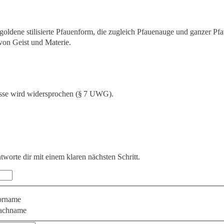
sse wird widersprochen (§ 7 UWG).
ntworte dir mit einem klaren nächsten Schritt.
orname
achname