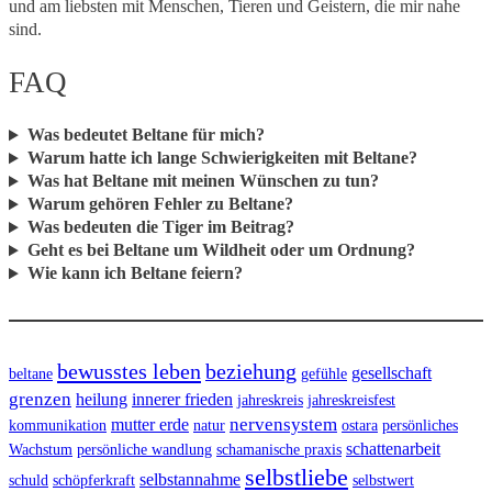
und am liebsten mit Menschen, Tieren und Geistern, die mir nahe
sind.
FAQ
Was bedeutet Beltane für mich?
Warum hatte ich lange Schwierigkeiten mit Beltane?
Was hat Beltane mit meinen Wünschen zu tun?
Warum gehören Fehler zu Beltane?
Was bedeuten die Tiger im Beitrag?
Geht es bei Beltane um Wildheit oder um Ordnung?
Wie kann ich Beltane feiern?
bewusstes leben
beziehung
gesellschaft
beltane
gefühle
grenzen
heilung
innerer frieden
jahreskreis
jahreskreisfest
nervensystem
mutter erde
kommunikation
natur
ostara
persönliches
schattenarbeit
Wachstum
persönliche wandlung
schamanische praxis
selbstliebe
selbstannahme
schuld
schöpferkraft
selbstwert