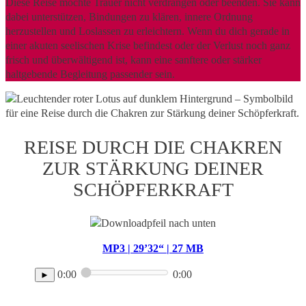
Diese Reise möchte Trauer nicht verdrängen oder beenden. Sie kann
dabei unterstützen, Bindungen zu klären, innere Ordnung
herzustellen und Loslassen zu erleichtern. Wenn du dich gerade in
einer akuten seelischen Krise befindest oder der Verlust noch ganz
frisch und überwältigend ist, kann eine sanftere oder stärker
haltgebende Begleitung passender sein.
REISE DURCH DIE CHAKREN
ZUR STÄRKUNG DEINER
SCHÖPFERKRAFT
MP3 | 29’32“ | 27 MB
0:00
0:00
►