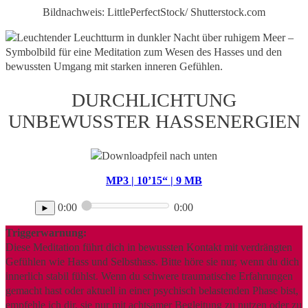
Bildnachweis: LittlePerfectStock/ Shutterstock.com
DURCHLICHTUNG
UNBEWUSSTER HASSENERGIEN
MP3 | 10’15“ | 9 MB
0:00
0:00
►
Triggerwarnung:
Diese Meditation führt dich in bewussten Kontakt mit verdrängten
Gefühlen wie Hass und Selbsthass. Bitte höre sie nur, wenn du dich
innerlich stabil fühlst. Wenn du schwere traumatische Erfahrungen
gemacht hast oder aktuell in einer psychisch belastenden Phase bist,
empfehle ich dir, sie nur mit achtsamer Begleitung zu nutzen oder zu