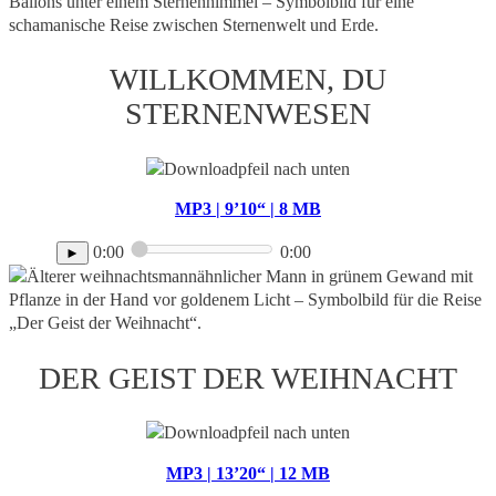
WILLKOMMEN, DU
STERNENWESEN
MP3 | 9’10“ | 8 MB
0:00
0:00
►
DER GEIST DER WEIHNACHT
MP3 | 13’20“ | 12 MB