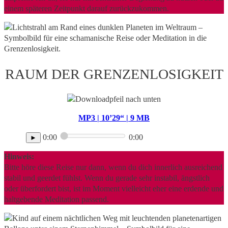
einem späteren Zeitpunkt darauf zurückzukommen.
RAUM DER GRENZENLOSIGKEIT
MP3 | 10’29“ | 9 MB
0:00
0:00
►
Hinweis:
Bitte höre diese Reise nur dann, wenn du dich innerlich ausreichend
stabil und geerdet fühlst. Wenn du gerade sehr instabil, ängstlich
oder überfordert bist, ist im Moment vielleicht eher eine erdende und
haltgebende Meditation passend.