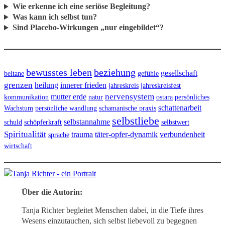
Wie erkenne ich eine seriöse Begleitung?
Was kann ich selbst tun?
Sind Placebo-Wirkungen „nur eingebildet“?
bewusstes leben
beziehung
gesellschaft
beltane
gefühle
grenzen
heilung
innerer frieden
jahreskreis
jahreskreisfest
nervensystem
mutter erde
kommunikation
natur
ostara
persönliches
schattenarbeit
Wachstum
persönliche wandlung
schamanische praxis
selbstliebe
selbstannahme
schuld
schöpferkraft
selbstwert
Spiritualität
trauma
täter-opfer-dynamik
verbundenheit
sprache
wirtschaft
Über die Autorin:
Tanja Richter begleitet Menschen dabei, in die Tiefe ihres
Wesens einzutauchen, sich selbst liebevoll zu begegnen