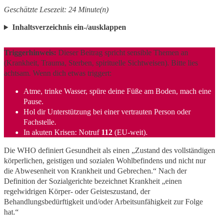
Geschätzte Lesezeit: 24 Minute(n)
Inhaltsverzeichnis ein-/ausklappen
Triggerhinweis:
Dieser Beitrag spricht sensible Themen an
(Krankheit, Trauma, Sterben, spirituelle Sichtweisen). Bitte lies
achtsam. Wenn dich etwas triggert:
Atme, trinke Wasser, spüre deine Füße am Boden, mach eine
Pause.
Hol dir Unterstützung bei einer vertrauten Person oder
Fachstelle.
In akuten Krisen: Notruf
112
(EU-weit).
Die WHO definiert Gesundheit als einen „Zustand des vollständigen
körperlichen, geistigen und sozialen Wohlbefindens und nicht nur
die Abwesenheit von Krankheit und Gebrechen.“ Nach der
Definition der Sozialgerichte bezeichnet Krankheit „einen
regelwidrigen Körper- oder Geisteszustand, der
Behandlungsbedürftigkeit und/oder Arbeitsunfähigkeit zur Folge
hat.“