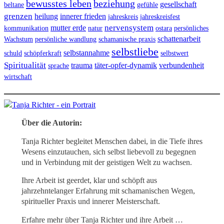
bewusstes leben
beziehung
gesellschaft
beltane
gefühle
grenzen
heilung
innerer frieden
jahreskreis
jahreskreisfest
nervensystem
mutter erde
kommunikation
natur
ostara
persönliches
schattenarbeit
Wachstum
persönliche wandlung
schamanische praxis
selbstliebe
selbstannahme
schuld
schöpferkraft
selbstwert
Spiritualität
trauma
täter-opfer-dynamik
verbundenheit
sprache
wirtschaft
Über die Autorin:
Tanja Richter begleitet Menschen dabei, in die Tiefe ihres
Wesens einzutauchen, sich selbst liebevoll zu begegnen
und in Verbindung mit der geistigen Welt zu wachsen.
Ihre Arbeit ist geerdet, klar und schöpft aus
jahrzehntelanger Erfahrung mit schamanischen Wegen,
spiritueller Praxis und innerer Meisterschaft.
Erfahre mehr über Tanja Richter und ihre Arbeit …