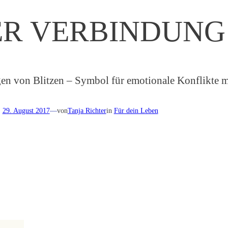
ER VERBINDUN
29. August 2017
—
von
Tanja Richter
in
Für dein Leben