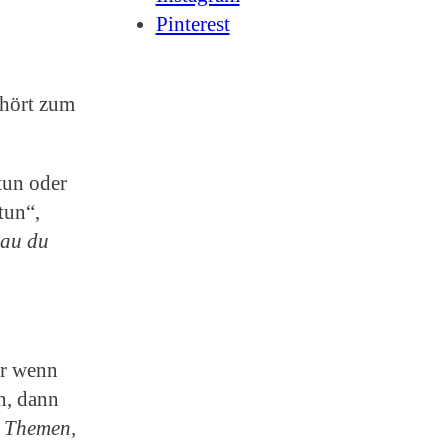
Pinterest
ehört zum
tun oder
tun“,
hau du
er wenn
n, dann
n Themen,