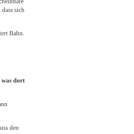
cheinbare
 dass sich
tert Bahn.
 was dort
ann
uss den