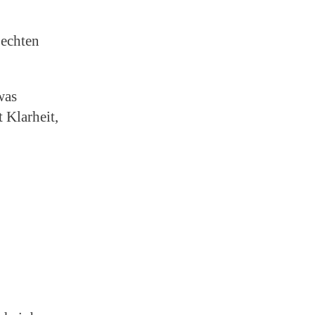
 echten
was
 Klarheit,