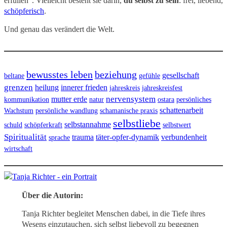
erfüllen“. Vielleicht besteht sie darin,
du selbst zu sein
: frei, liebend,
schöpferisch
.
Und genau das verändert die Welt.
bewusstes leben
beziehung
gesellschaft
beltane
gefühle
grenzen
heilung
innerer frieden
jahreskreis
jahreskreisfest
nervensystem
mutter erde
kommunikation
natur
ostara
persönliches
schattenarbeit
Wachstum
persönliche wandlung
schamanische praxis
selbstliebe
selbstannahme
schuld
schöpferkraft
selbstwert
Spiritualität
trauma
täter-opfer-dynamik
verbundenheit
sprache
wirtschaft
Über die Autorin:
Tanja Richter begleitet Menschen dabei, in die Tiefe ihres
Wesens einzutauchen, sich selbst liebevoll zu begegnen