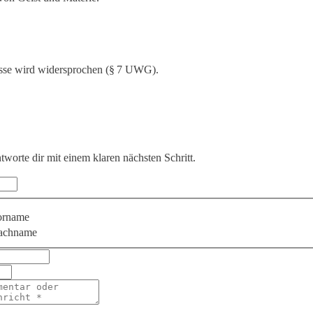
sse wird widersprochen (§ 7 UWG).
ntworte dir mit einem klaren nächsten Schritt.
orname
achname