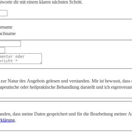
ntworte dir mit einem klaren nächsten Schritt.
orname
achname
zur Natur des Angebots gelesen und verstanden. Mir ist bewusst, dass
apeutische oder heilpraktische Behandlung darstellt und ich eigenveran
tanden, dass meine Daten gespeichert und für die Bearbeitung meiner A
rklärung
.