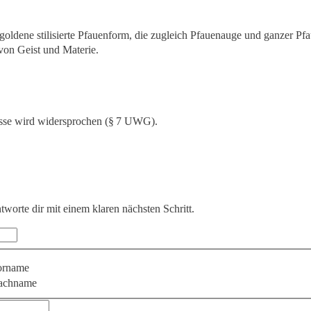
sse wird widersprochen (§ 7 UWG).
ntworte dir mit einem klaren nächsten Schritt.
orname
achname