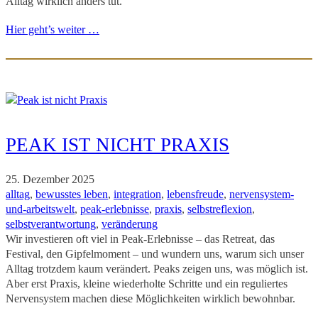
Alltag wirklich anders tut.
Hier geht’s weiter …
PEAK IST NICHT PRAXIS
25. Dezember 2025
alltag
, 
bewusstes leben
, 
integration
, 
lebensfreude
, 
nervensystem-
und-arbeitswelt
, 
peak-erlebnisse
, 
praxis
, 
selbstreflexion
, 
selbstverantwortung
, 
veränderung
Wir investieren oft viel in Peak-Erlebnisse – das Retreat, das
Festival, den Gipfelmoment – und wundern uns, warum sich unser
Alltag trotzdem kaum verändert. Peaks zeigen uns, was möglich ist.
Aber erst Praxis, kleine wiederholte Schritte und ein reguliertes
Nervensystem machen diese Möglichkeiten wirklich bewohnbar.