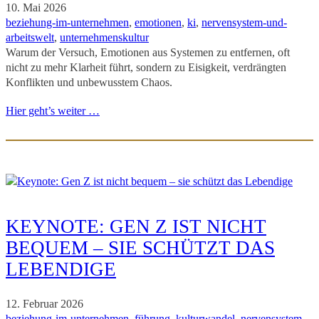
10. Mai 2026
beziehung-im-unternehmen
, 
emotionen
, 
ki
, 
nervensystem-und-
arbeitswelt
, 
unternehmenskultur
Warum der Versuch, Emotionen aus Systemen zu entfernen, oft
nicht zu mehr Klarheit führt, sondern zu Eisigkeit, verdrängten
Konflikten und unbewusstem Chaos.
Hier geht’s weiter …
KEYNOTE: GEN Z IST NICHT
BEQUEM – SIE SCHÜTZT DAS
LEBENDIGE
12. Februar 2026
beziehung-im-unternehmen
, 
führung
, 
kulturwandel
, 
nervensystem-