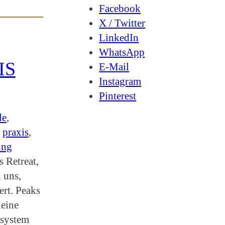
Facebook
X / Twitter
LinkedIn
WhatsApp
IS
E-Mail
Instagram
Pinterest
de
, 
 
praxis
, 
ung
s Retreat,
 uns,
rt. Peaks
leine
nsystem