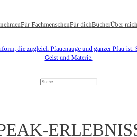
rnehmen
Für Fachmenschen
Für dich
Bücher
Über mic
Suchen
PEAK-ERLEBNIS