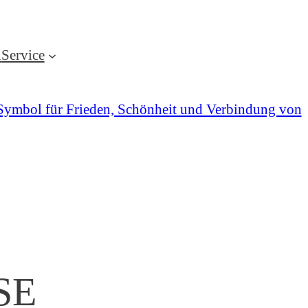
h
Service
SE