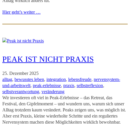
Alltag wirklich anders tut.
Hier geht’s weiter …
PEAK IST NICHT PRAXIS
25. Dezember 2025
alltag
, 
bewusstes leben
, 
integration
, 
lebensfreude
, 
nervensystem-
und-arbeitswelt
, 
peak-erlebnisse
, 
praxis
, 
selbstreflexion
, 
selbstverantwortung
, 
veränderung
Wir investieren oft viel in Peak-Erlebnisse – das Retreat, das
Festival, den Gipfelmoment – und wundern uns, warum sich unser
Alltag trotzdem kaum verändert. Peaks zeigen uns, was möglich ist.
Aber erst Praxis, kleine wiederholte Schritte und ein reguliertes
Nervensystem machen diese Möglichkeiten wirklich bewohnbar.