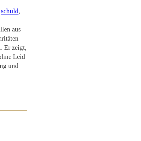
 
schuld
, 
llen aus
ritäten
. Er zeigt,
ohne Leid
ung und