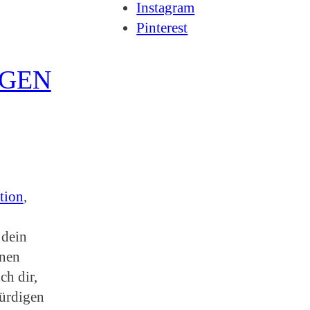
Instagram
Pinterest
NGEN
tion
, 
 dein
nnen
ch dir,
würdigen