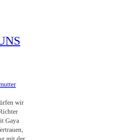
UNS
mutter
ürfen wir
Richter
it Gaya
ertrauen,
g mit der