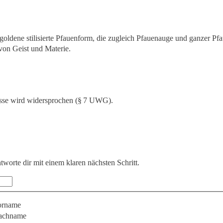
sse wird widersprochen (§ 7 UWG).
ntworte dir mit einem klaren nächsten Schritt.
orname
achname